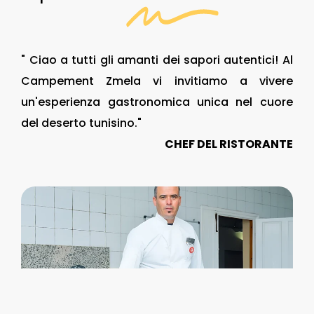
"
Ciao
a
tutti
gli
amanti
dei
sapori
autentici!
Al
Campement
Zmela
vi
invitiamo
a
vivere
un'esperienza
gastronomica
unica
nel
cuore
del
deserto
tunisino."
CHEF
DEL
RISTORANTE