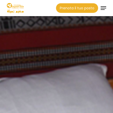
Skip
Menu
Prenota il tuo posto
to
Close
main
Menu
content