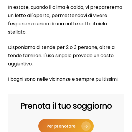
In
estate,
quando
il
clima
è
caldo,
vi
prepareremo
un
letto
all'aperto,
permettendovi
di
vivere
l'esperienza
unica
di
una
notte
sotto
il
cielo
stellato.
Disponiamo
di
tende
per
2
o
3
persone,
oltre
a
tende
familiari.
L'uso
singolo
prevede
un
costo
aggiuntivo.
I
bagni
sono
nelle
vicinanze
e
sempre
pulitissimi.
Prenota il tuo soggiorno
Per prenotare