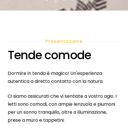
Presentazione
Tende
comode
Dormire
in
tenda
è
magico!
Un'esperienza
autentica
a
diretto
contatto
con
la
natura.
Ci
siamo
assicurati
che
vi
sentiate
a
vostro
agio.
I
letti
sono
comodi,
con
ampie
lenzuola
e
piumoni
per
un
sonno
tranquillo,
oltre
a
illuminazione,
prese
a
muro
e
tappetini.